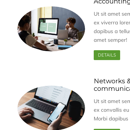
Accounting
Ut sit amet se
ex viverra lor
dapibus a tellu
amet semper!
DETAILS
Networks 
communica
Ut sit amet se
ex convallis eu
Morbi dapibus a